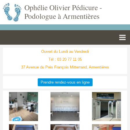
Ophélie Olivier Pédicure -
Podologue à Armentières
Pédicurie
Ouvert du Lundi au Vendredi
Tél : 03 20 77 11 05
Podologie
37 Avenue du Prés François Mitterrand, Armentières
Soin Laser
Prendre rendez-vous en ligne
Réflexologie Plantaire
Podo-Pédiatrie
Orthoplastie
Diabétique
Articles