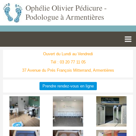
Ophélie Olivier Pédicure -
Podologue à Armentières
Pédicurie
Ouvert du Lundi au Vendredi
Tél : 03 20 77 11 05
Podologie
37 Avenue du Prés François Mitterrand, Armentières
Soin Laser
Prendre rendez-vous en ligne
Réflexologie Plantaire
Podo-Pédiatrie
Orthoplastie
Diabétique
Articles